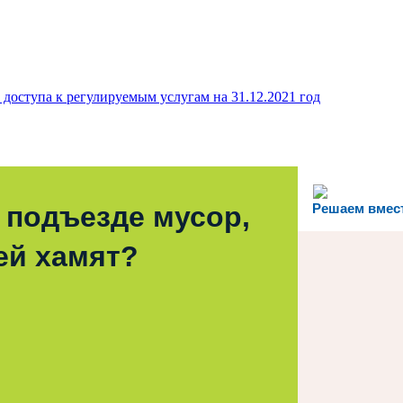
доступа к регулируемым услугам на 31.12.2021 год
 подъезде мусор,
Решаем вмес
ей хамят?