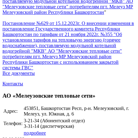
поставляемую модульной котельной водогрейной "МКВ" АО
"Мелеузовские тепловые сети" потребителям пгт. Мелеуз МР
Мелеузовский район Республики Башкортостан
"
Постановление №629 от 15.12.2023г. О внесении изменения в
постановление Государственного комитета Республики
Башкортостан по тарифам от 21 ноября 2022г. №355 "Об
установлении тарифов на тепловыую энергию (горячее
водоснабжение), поставляемую модульной котельной
водогрейной "МКВ" АО "Мелеузовские тепловые сети"
потребителям пгт. Мелеуз МР Мелеузовский район
Республики Башкортостан с использованием закрытой
системы ГВС"
Все документы
Контакты
АО «Мелеузовские тепловые сети»
453851, Башкортостан Респ, р-н. Мелеузовский, г.
Адрес:
Мелеуз, ул. Южная, д. 6
3-21-34 (Абонентский отдел)
Телефон:
3-31-14 (диспетчерская)
подробнее